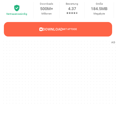
Downloads
Bewertung
Größe
500M+
4.37
184.5MB
Millionen
Megabyte
Vertrauenswürdig
DOWNLOAD
MIT APTOIDE
AD