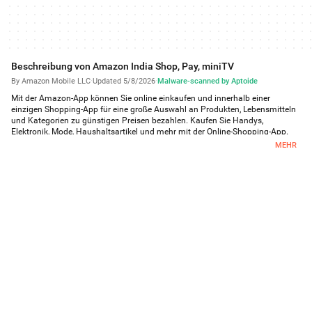
Beschreibung von Amazon India Shop, Pay, miniTV
By Amazon Mobile LLC
·
Updated 5/8/2026
·
Malware-scanned by Aptoide
Mit der Amazon-App können Sie online einkaufen und innerhalb einer
einzigen Shopping-App für eine große Auswahl an Produkten, Lebensmitteln
und Kategorien zu günstigen Preisen bezahlen. Kaufen Sie Handys,
Elektronik, Mode, Haushaltsartikel und mehr mit der Online-Shopping-App.
Bezahlen Sie Flüge, Rechnungen und erleichtern Sie Zahlungen mit Amazon
MEHR
Pay und bestellen Sie Ihre Lebensmittel bequem für die Lieferung nach Hause
mit Pantry und Amazon Fresh. Sehen Sie sich unterhaltsame Videos
verschiedener Genres (Comedy, Tech, Beauty und mehr) kostenlos auf miniTV
an. Mit Shop sprechen – Tippen Sie auf das Mikrofonsymbol, um Alexa in der
App zu verwenden. Spielen Sie Spiele und gewinnen Sie jeden Tag Preise.
Online-Shopping-Shop
Die kostenlose Online-Shopping-App garantiert Ihnen ein großartiges
Einkaufserlebnis mit einer großen Auswahl an Produkten und
Kleidungsstücken von Marken aus allen Kategorien, darunter:
Elektronik
Suchen Sie nach Angeboten für die neuesten Telefone: Samsung Galaxy,
Redmi, Apple iPhone, OnePlus und mehr
Telefon Zubehör