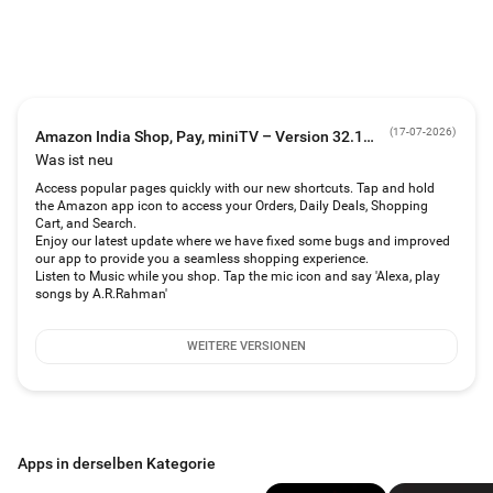
Laptops
Fernseher und mehr
Mode für alle Gelegenheiten – Kaufen Sie online Herren-, Damen- und
Kinderkleidung:
Hemden
(
17-07-2026
)
Amazon India Shop, Pay, miniTV – Version 32.13.2.300
Saris & Kleider
Was ist neu
Uhren, Handtaschen und Schmuck
Schuhe
Access popular pages quickly with our new shortcuts. Tap and hold
the Amazon app icon to access your Orders, Daily Deals, Shopping
Schönheit - Shop für Kosmetik
Cart, and Search.
Enjoy our latest update where we have fixed some bugs and improved
Parfums
our app to provide you a seamless shopping experience.
Bilden
Listen to Music while you shop. Tap the mic icon and say 'Alexa, play
Haarpflege
songs by A.R.Rahman'
Medien
Bücher
WEITERE VERSIONEN
Musik
Videospiele
Haus & Küche:
Kochgeschirr & Geschirr
Apps in derselben Kategorie
Dekor, Einrichtung & Reinigung
Haushaltsgeräte (Kühlschränke, Waschmaschinen usw.)