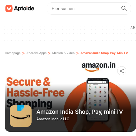
AD
>
>
>
Homepage
Android-Apps
Medien & Video
Amazon India Shop, Pay, MiniTV
Amazon India Shop, Pay, miniTV
Amazon Mobile LLC